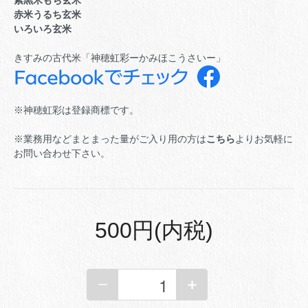
赤米うるち玄米
いろいろ玄米
きすみの古代米「神穂虹彩ーかみほこうさいー」
※神穂虹彩は登録商標です。
※業務用などまとまった量がご入り用の方は
こちら
よりお気軽に
お問い合わせ下さい。
500円(内税)