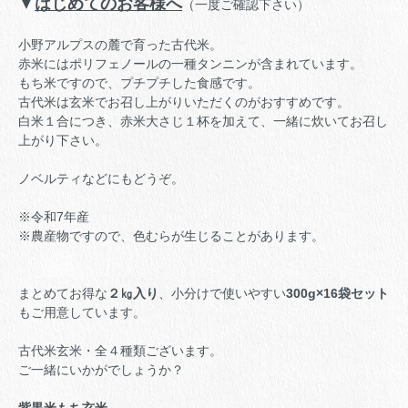
▼
はじめてのお客様へ
（一度ご確認下さい）
小野アルプスの麓で育った古代米。
赤米にはポリフェノールの一種タンニンが含まれています。
もち米ですので、プチプチした食感です。
古代米は玄米でお召し上がりいただくのがおすすめです。
白米１合につき、赤米大さじ１杯を加えて、一緒に炊いてお召し
上がり下さい。
ノベルティなどにもどうぞ。
※令和7年産
※農産物ですので、色むらが生じることがあります。
まとめてお得な
２㎏入り
、小分けで使いやすい
300g×16袋セット
もご用意しています。
古代米玄米・全４種類ございます。
ご一緒にいかがでしょうか？
紫黒米もち玄米