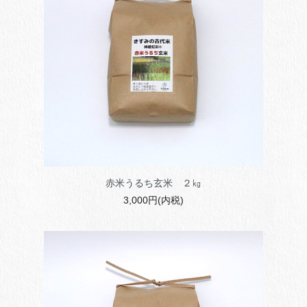
赤米うるち玄米 ２㎏
3,000円(内税)