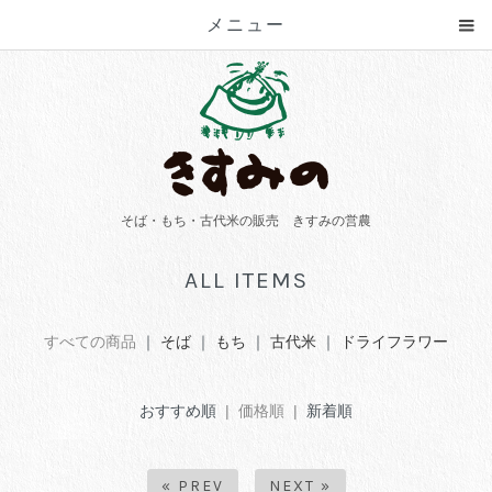
メニュー
そば・もち・古代米の販売 きすみの営農
ALL ITEMS
すべての商品
｜
そば
｜
もち
｜
古代米
｜
ドライフラワー
おすすめ順
| 価格順 |
新着順
« PREV
NEXT »